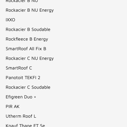
Rockacier B NU
Rockacier B NU Energy
IXXO
Rockacier B Soudable
Rockfleece B Energy
SmartRoof All Fix B
Rockacier C NU Energy
SmartRoof C
Panotoit TEKFI 2
Rockacier C Soudable
Efigreen Duo +
PIR AK
Utherm Roof L
Knauf Thane ET Se