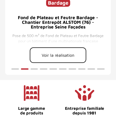
Bardage
 -
Fond de Plateau et Feutre Bardage -
Chantier Entrepôt ALSTOM (76) -
Entreprise Seine Façades
Pose de 500 m² de Fond de Plateau et Feutre Bardage
Pos
pour un bâtiment d'une multinationale française
pou
Voir la réalisation
Large gamme
Entreprise familiale
de produits
depuis 1981