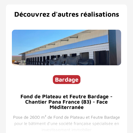
Découvrez d'autres réalisations
Bardage
-
Fond de Plateau et Feutre Bardage -
Chantier Pana France (83) - Face
Méditerranée
Po
dage
Pose de 2600 m² de Fond de Plateau et Feutre Bardage
e
pour le bâtiment d'une société française spécialisée en
investissement immobilier