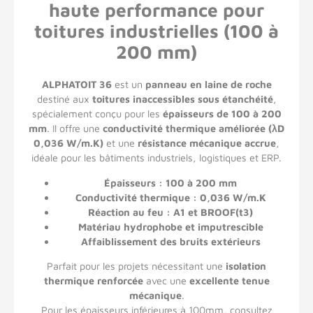
haute performance pour
toitures industrielles (100 à
200 mm)
ALPHATOIT 36
est un
panneau en laine de roche
destiné aux
toitures inaccessibles sous étanchéité
,
spécialement conçu pour les
épaisseurs de 100 à 200
mm
. Il offre une
conductivité thermique améliorée (λD
0,036 W/m.K)
et une
résistance mécanique accrue
,
idéale pour les bâtiments industriels, logistiques et ERP.
Épaisseurs : 100 à 200 mm
Conductivité thermique : 0,036 W/m.K
Réaction au feu : A1 et BROOF(t3)
Matériau hydrophobe et imputrescible
Affaiblissement des bruits extérieurs
Parfait pour les projets nécessitant une
isolation
thermique renforcée
avec une
excellente tenue
mécanique
.
Pour les épaisseurs inférieures à 100mm,
consultez