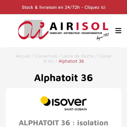
Stock & livraison en 24/72h - Cliquez ici
Accueil
/
Couverture
/
Laine de Roche
/
Classe
B NU
/
Alphatoit 36
Alphatoit 36
ALPHATOIT 36 : isolation