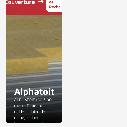
Couverture
de
Roche
Alphatoit
ALPHATOIT (60 à 90
mm) : Panneau
rigide en laine de
roche, isolant
thermo-acoustique