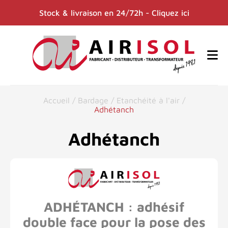
Stock & livraison en 24/72h - Cliquez ici
Accueil
/
Bardage
/
Etanchéité à l'air
/
Adhétanch
Adhétanch
ADHÉTANCH : adhésif
double face pour la pose des